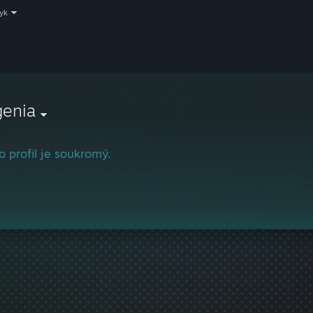
zyk
genia
o profil je soukromý.