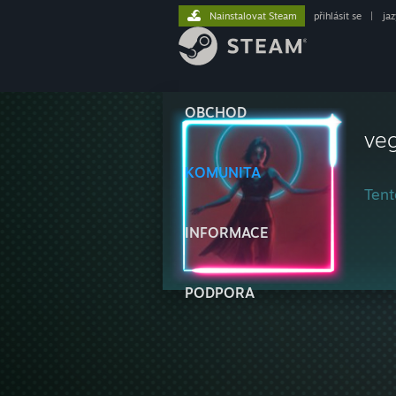
Nainstalovat Steam
přihlásit se
|
ja
OBCHOD
ve
KOMUNITA
Tent
INFORMACE
PODPORA