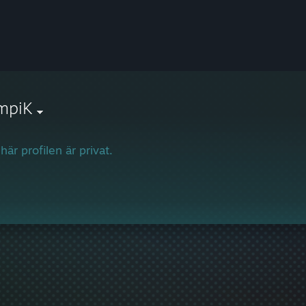
mpiK
här profilen är privat.