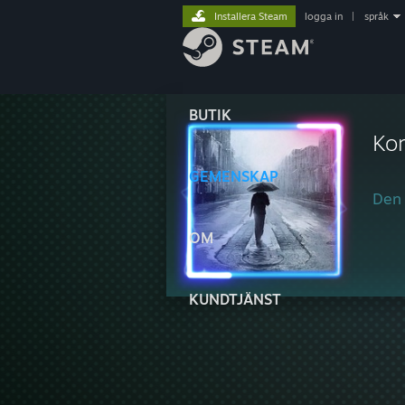
Installera Steam
logga in
|
språk
BUTIK
Ko
GEMENSKAP
Den 
OM
KUNDTJÄNST