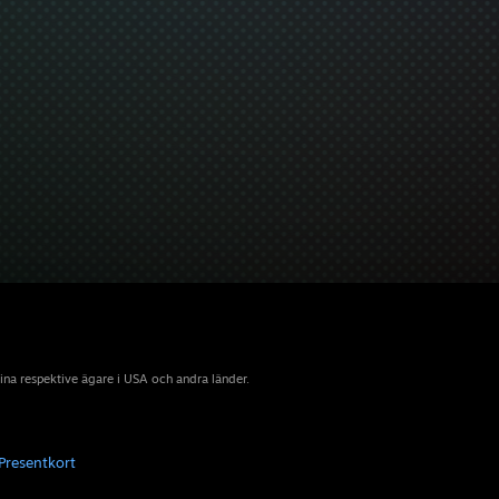
sina respektive ägare i USA och andra länder.
Presentkort