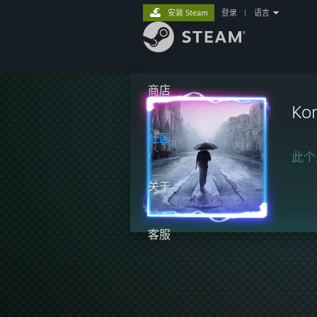
安装 Steam
登录
|
语言
商店
Ko
社区
此个
关于
客服