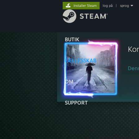
Installer Steam
log på
|
sprog
BUTIK
Ko
FÆLLESSKAB
Denn
OM
SUPPORT