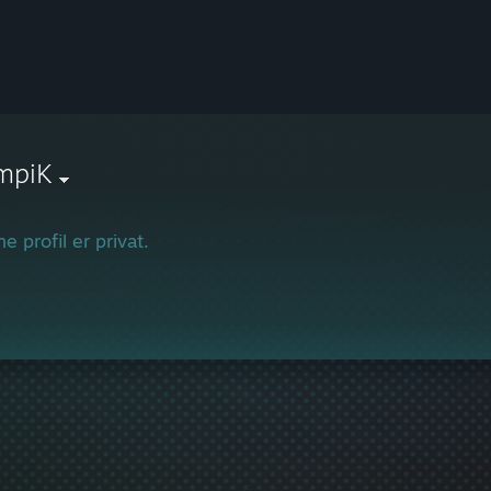
mpiK
e profil er privat.