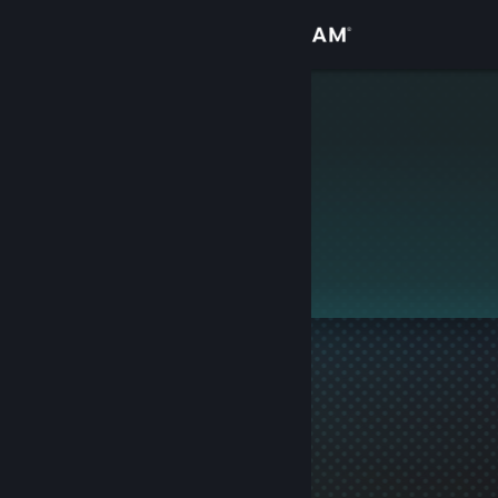
Přihlásit se
Obchod
KompiK
Komunita
Informace
Tento profil je soukromý.
Podpora
Změnit jazyk
Mobilní aplikace služby Steam
Desktopová verze stránky