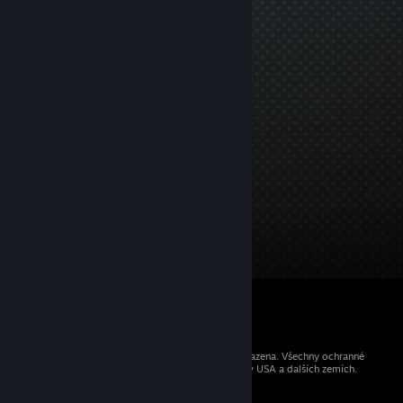
© 2026 Valve Corporation. Všechna práva vyhrazena. Všechny ochranné
známky jsou vlastnictvím příslušných subjektů v USA a dalších zemích.
Všechny ceny jsou uvedeny včetně DPH.