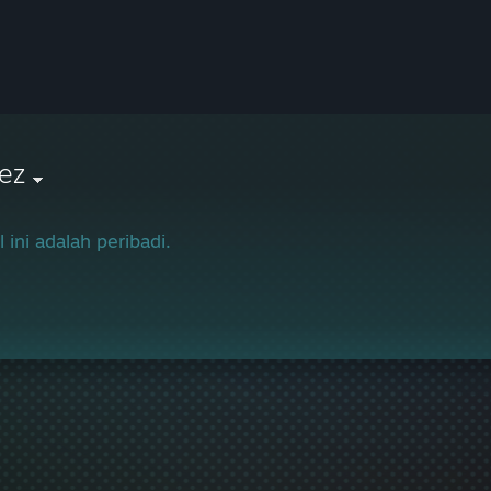
ez
l ini adalah peribadi.