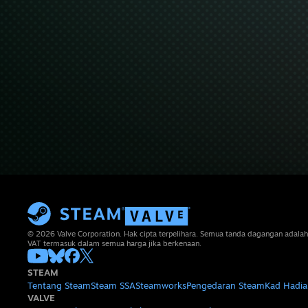
© 2026 Valve Corporation. Hak cipta terpelihara. Semua tanda dagangan adalah
VAT termasuk dalam semua harga jika berkenaan.
STEAM
Tentang Steam
Steam SSA
Steamworks
Pengedaran Steam
Kad Hadia
VALVE