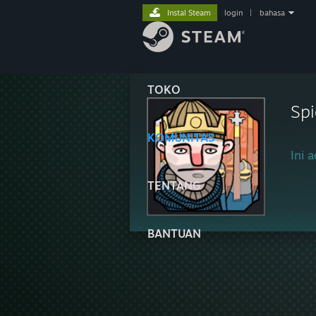
Instal Steam
login
|
bahasa
TOKO
Spi
KOMUNITAS
Ini a
TENTANG
BANTUAN