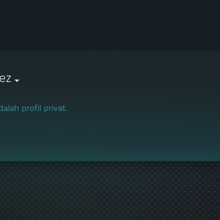
ez
dalah profil privat.