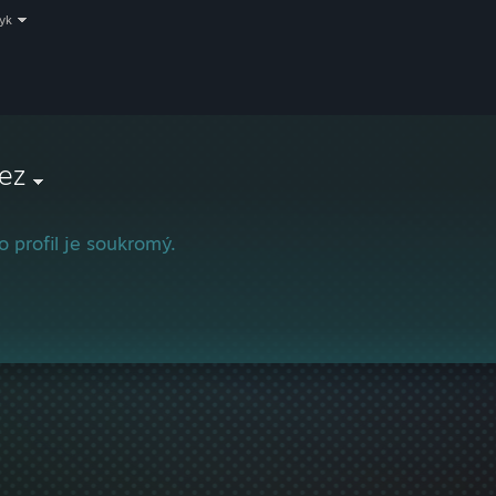
zyk
ez
o profil je soukromý.