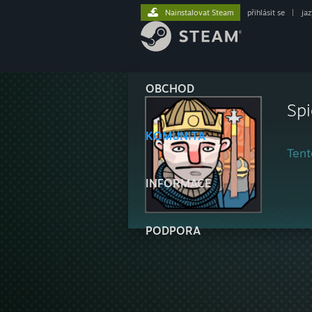
Nainstalovat Steam
přihlásit se
|
ja
OBCHOD
Spi
KOMUNITA
Tent
INFORMACE
PODPORA