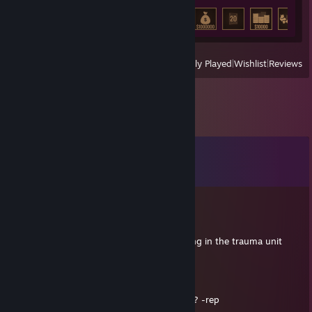
Achievement Progress
17 of 27
View
All Recently Played
|
Wishlist
|
Reviews
Comments
View all
7
comments
TAlila™
Nov 2, 2023 @ 3:51pm
Ask Pete how those tattoos of my kids doing in the trauma unit
TAlila™
Sep 16, 2021 @ 6:34pm
who the ♥♥♥♥ plays Gas Station Simulator?? -rep