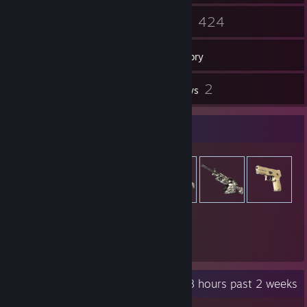
22
424
Friends
Games
Inventory
23
2
Screenshots
Reviews
Item Showcase
1,600
Items Owned
Recent Activity
24.8 hours past 2 weeks