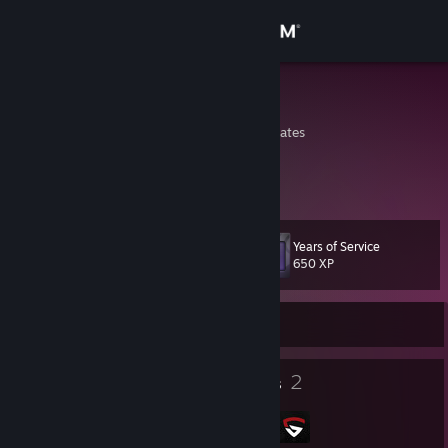
Sign in
Store
Scoot
New Jersey, United States
Community
About
Years of Service
Level
Support
81
650 XP
Change language
Currently Offline
Get the Steam Mobile App
19
2
Badges
Groups
View desktop website