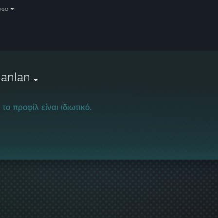
σσα
lanlan
 το προφίλ είναι ιδιωτικό.