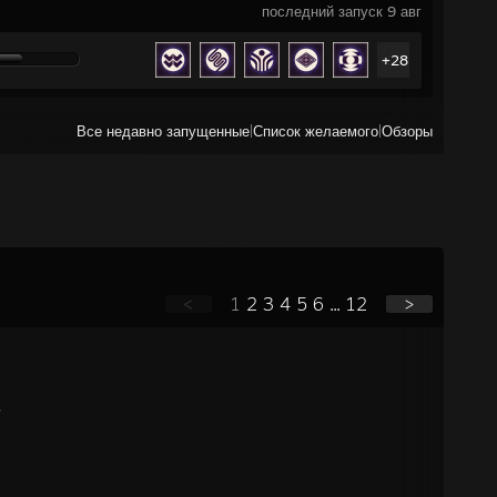
последний запуск 9 авг
+28
Все недавно запущенные
|
Список желаемого
|
Обзоры
<
1
2
3
4
5
6
...
12
>
ь