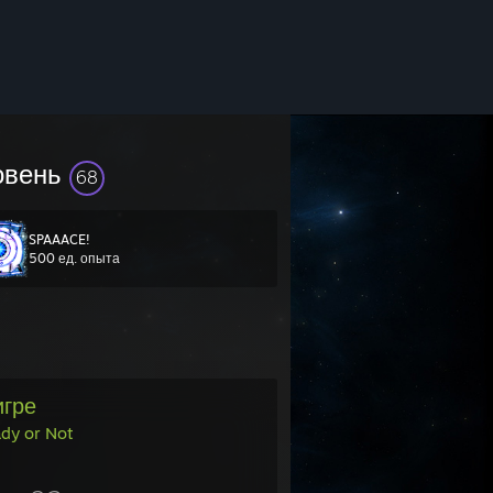
овень
68
SPAAACE!
500 ед. опыта
игре
dy or Not