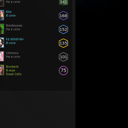
341
Не в сети
Kilo
168
В сети
Влобешник
152
Не в сети
ꍬꂅ ꅓꏿꀊꂅꃏꈤꀊꈤ
135
В сети
chnireva
101
Не в сети
Broderik
75
В игре
Dead Cells