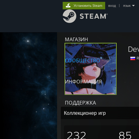
Установить Steam
вход
|
язык
МАГАЗИН
De
R
СООБЩЕСТВО
ИНФОРМАЦИЯ
ПОДДЕРЖКА
Коллекционер игр
232
85