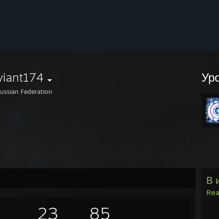
viant174
Ур
ussian Federation
В 
Rea
23
85