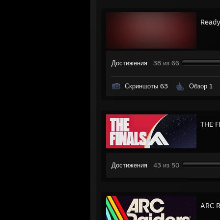
Ready
Достижения
38 из 66
Скриншоты 63
Обзор 1
THE F
Достижения
43 из 50
ARC R