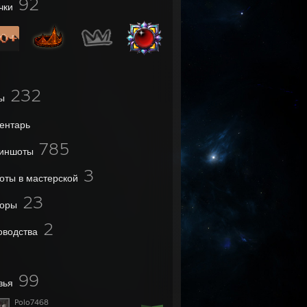
92
чки
232
ы
ентарь
785
иншоты
3
оты в мастерской
23
оры
2
оводства
99
зья
Polo7468