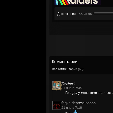
Достижения
33 из 50
Комментарии
Все комментарии (
68
)
𝓡𝓪𝓹𝓱𝓪𝓮𝓵
21 янв в 7:49
Го в др, у меня тоже гта 4 ест
faqke depressionnnn
21 янв в 7:18
+rep