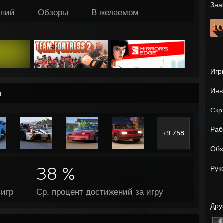
Зна
ений
Обзоры
В желаемом
Игр
Инв
й
Скр
Раб
+9 758
Обз
38 %
Рук
игр
Ср. процент достижений за игру
Дру