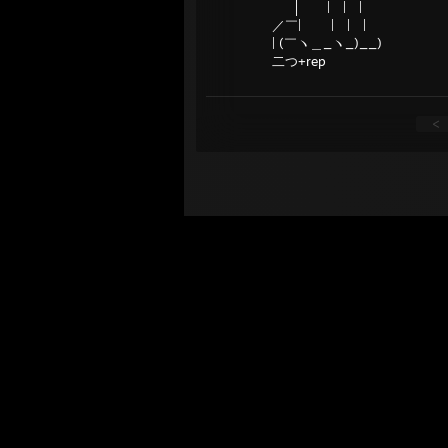
│ | | |
／￣| | | |
| (￣ヽ＿_ヽ_)__)
二つ+rep
<