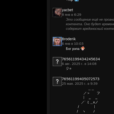
yacbet
8 янв в 6:29
Это сообщение ещё не проан
контента. Оно будет временн
содержит вредоносный контен
Broderik
6 янв в 10:03
Бог рэпа
76561199434245634
6 авг. 2025 г. в 14:08
🎈⭐
76561199405072573
25 мая. 2025 г. в 9:39
＿＿
／＞ フ
| _ _
／` ミ＿xノ
/ |
/ ヽ ﾉ