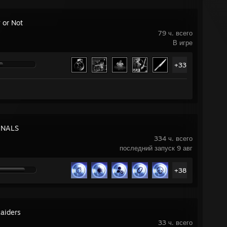
 or Not
79 ч. всего
В игре
+33
INALS
334 ч. всего
последний запуск 9 авг
+38
aiders
33 ч. всего