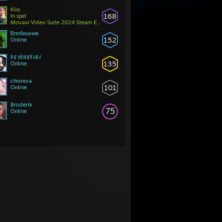
Kilo
168
In spel
Movavi Video Suite 2024 Steam Edition
Влобешник
152
Online
ꍬꂅ ꅓꏿꀊꂅꃏꈤꀊꈤ
135
Online
chnireva
101
Online
Broderik
75
Online