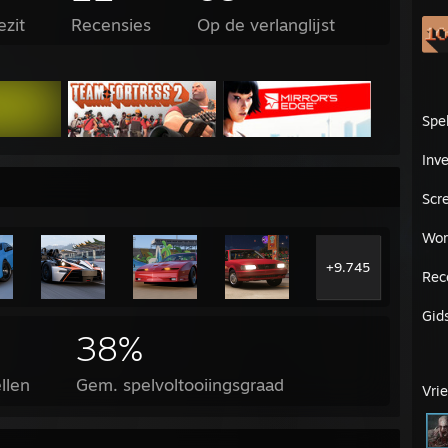
ezit
Recensies
Op de verlanglijst
Spe
Inve
Scr
Wor
+9.745
Rec
Gid
38%
llen
Gem. spelvoltooiingsgraad
Vri