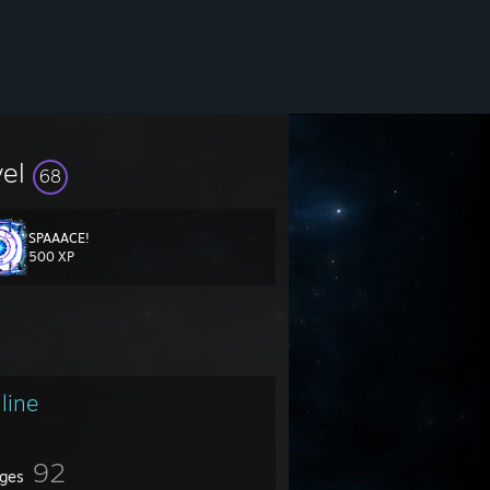
vel
68
SPAAACE!
500 XP
line
92
ges