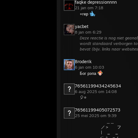
faqke depressionnnn
21 jan om 7:18
+rep
yacbet
8 jan om 6:29
Deze reactie is nog niet gean
wordt standaard verborgen tot
bevat (bijv. links naar website
Broderik
6 jan om 10:03
Бог рэпа
76561199434245634
6 aug 2025 om 14:08
🎈⭐
76561199405072573
25 mei 2025 om 9:39
＿＿
／＞ フ
| _ _