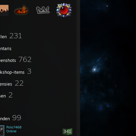
231
llen
ntaris
762
eenshots
3
kshop-items
22
ensies
2
sen
99
enden
Polo7468
341
Online