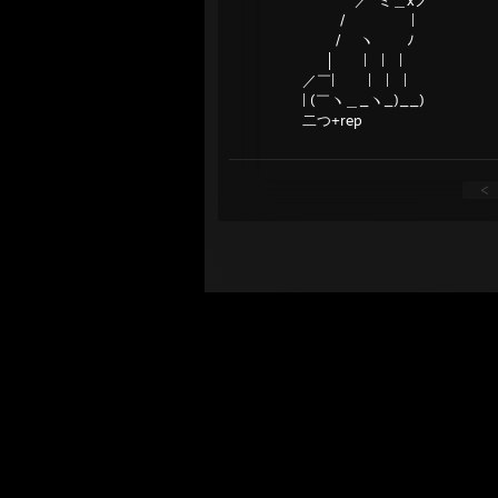
／` ミ＿xノ
/ |
/ ヽ ﾉ
│ | | |
／￣| | | |
| (￣ヽ＿_ヽ_)__)
二つ+rep
<