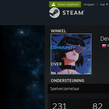
Steam installeren
inloggen
|
taal
WINKEL
De
R
COMMUNITY
OVER
ONDERSTEUNING
Spelverzamelaar
231
82