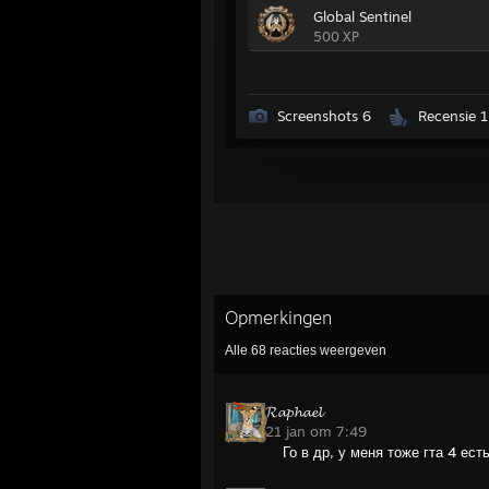
Global Sentinel
500 XP
Screenshots 6
Recensie 1
Opmerkingen
Alle
68
reacties weergeven
𝓡𝓪𝓹𝓱𝓪𝓮𝓵
21 jan om 7:49
Го в др, у меня тоже гта 4 ест