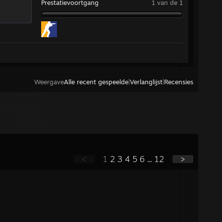
Prestatievoortgang
1 van de 1
Weergave
Alle recent gespeelde
|
Verlanglijst
|
Recensies
<
1
2
3
4
5
6
...
12
>
ь