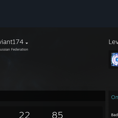
viant174
Le
ussian Federation
On
22
85
Bad