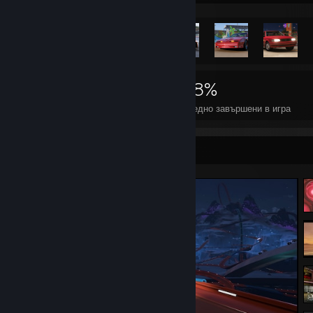
9 797
43
38%
Постижения
Перфектни игри
Средно завършени в игра
Изложение на снимки