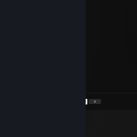
🎈⭐
76561199405072573
25 май 2025 в 9:39
＿＿
／＞ フ
| _ _
／` ミ＿xノ
/ |
/ ヽ ﾉ
│ | | |
／￣| | | |
| (￣ヽ＿_ヽ_)__)
二つ+rep
<
>