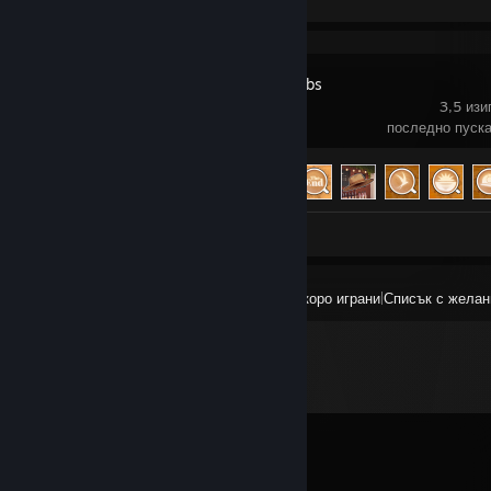
Coffee & Boobs
3,5 изи
последно пуска
Напредък за постижението
27 от 80
Снимки 3
Преглед
Всички наскоро играни
|
Списък с желан
Коментари
Всички коментари (
68
)