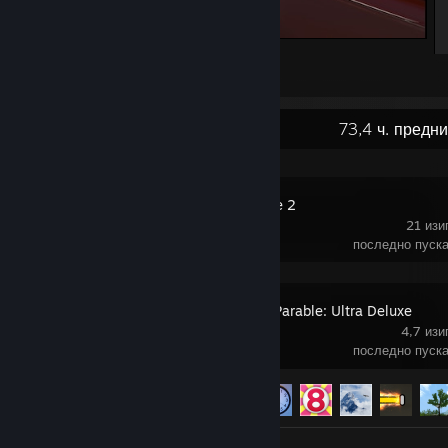
Forza Horizon 5
1
Скорошна дейност
73,4 ч. предн
Slay the Spire 2
21 изи
последно пуска
The Stanley Parable: Ultra Deluxe
4,7 изи
последно пуска
Напредък за постижението
9 от 11
Снимки 20