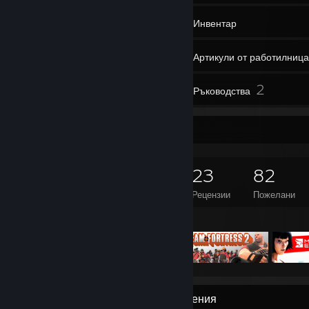
233
Игри
Инвентар
788
Снимки
Артикули от работилница
23
2
Рецензии
Ръководства
Игрален колекционер
233
85
23
82
Игри
Сваляеми съдържания
Рецензии
Пожелани
Отличени игри
Изложение на най-редките постижения