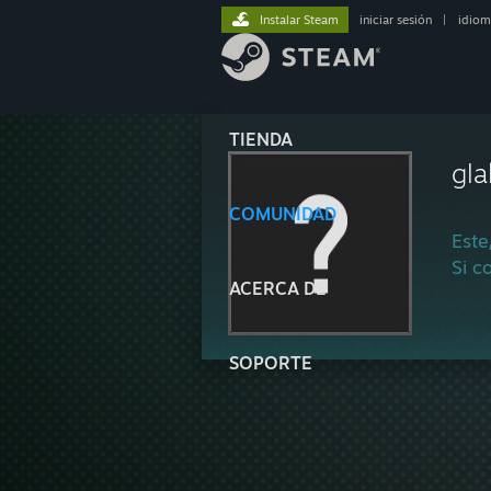
Instalar Steam
iniciar sesión
|
idiom
TIENDA
gla
COMUNIDAD
Este
Si c
ACERCA DE
SOPORTE