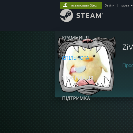
Інсталювати Steam
Увійти
|
мова
КРАМНИЦЯ
Zi
СПІЛЬНОТА
Про
ІНФОРМАЦІЯ
ПІДТРИМКА