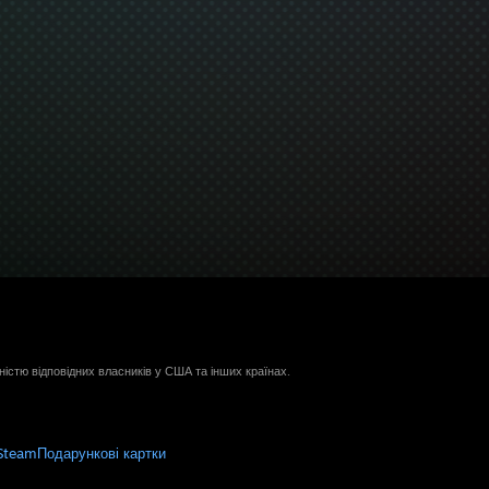
ністю відповідних власників у США та інших країнах.
Steam
Подарункові картки