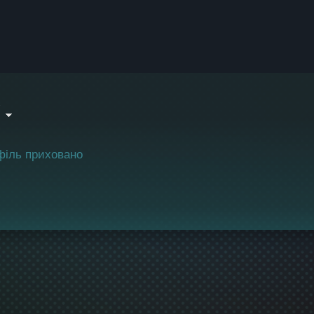
V
філь приховано