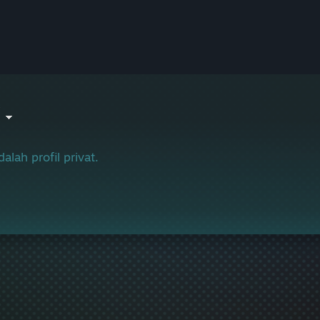
V
dalah profil privat.