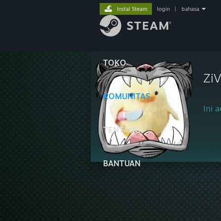
Instal Steam
login
|
bahasa
TOKO
Zi
KOMUNITAS
Ini a
TENTANG
BANTUAN