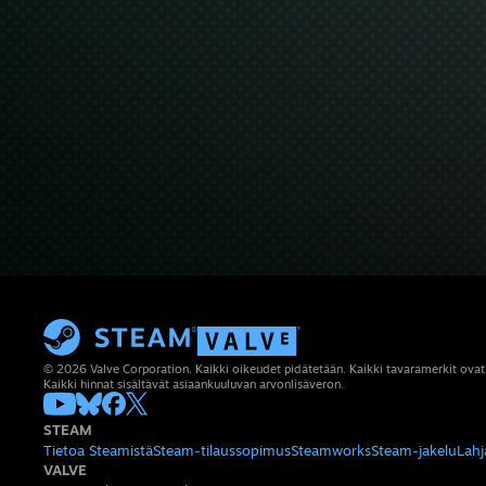
© 2026 Valve Corporation. Kaikki oikeudet pidätetään. Kaikki tavaramerkit ovat
Kaikki hinnat sisältävät asiaankuuluvan arvonlisäveron.
STEAM
Tietoa Steamistä
Steam-tilaussopimus
Steamworks
Steam-jakelu
Lahj
VALVE