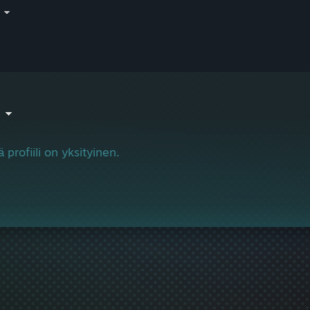
i
V
 profiili on yksityinen.