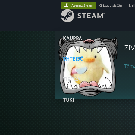
Asenna Steam
Kirjaudu sisään
|
kiel
KAUPPA
Zi
YHTEISÖ
Tämä
TIETOA
TUKI