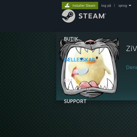
Installer Steam
log på
|
sprog
BUTIK
Zi
FÆLLESSKAB
Denn
OM
SUPPORT