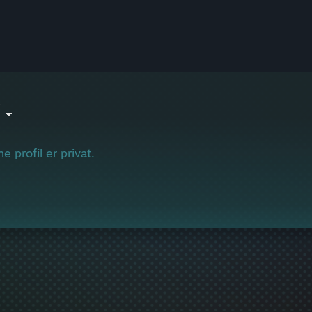
V
e profil er privat.