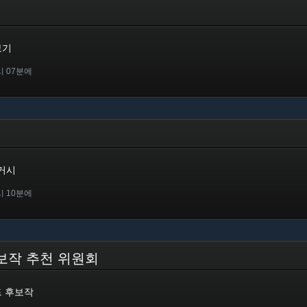
보기
시 07분에
시
레거시
시 10분에
 후보작 추천 위원회
워드 후보작