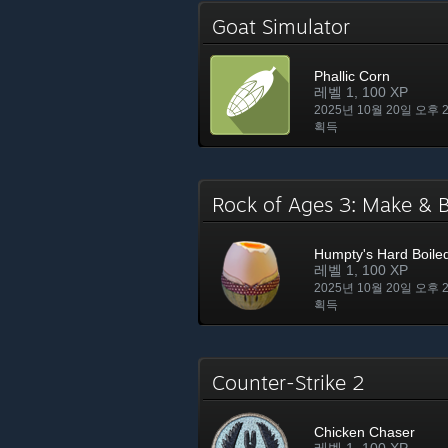
Goat Simulator
Phallic Corn
레벨 1, 100 XP
2025년 10월 20일 오후 
획득
Rock of Ages 3: Make &
Humpty's Hard Boile
레벨 1, 100 XP
2025년 10월 20일 오후 
획득
Counter-Strike 2
Chicken Chaser