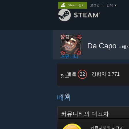
Steam 설치
로그인
|
언어
상점
Da Capo
»
배
커뮤니티
레벨
경험치 3,771
22
정보
지원
배지
커뮤니티의 대표자
커뮤니티의 대표자