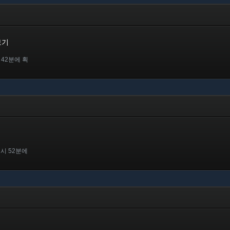
보기
 42분에 획
2시 52분에