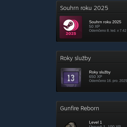
Souhrn roku 2025
Souhrn roku 2025
50 XP
Odemčeno 8. led. v 7.42
Roky služby
Roky služby
650 XP
Odemčeno 16. pro. 2025
Gunfire Reborn
Level 1
Úroveň 1, 100 XP