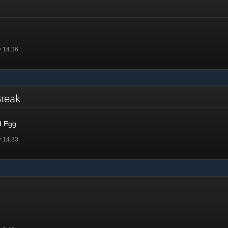
v 14.36
 Break
d Egg
v 14.33