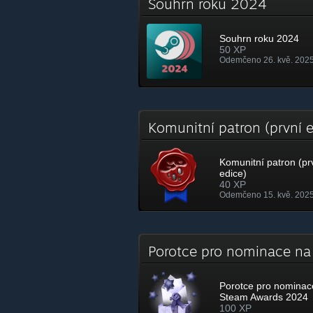
Souhrn roku 2024
Souhrn roku 2024
50 XP
Odemčeno 26. kvě. 2025
Komunitní patron (první 
Komunitní patron (pr
edice)
40 XP
Odemčeno 15. kvě. 2025
Porotce pro nominace n
Porotce pro nominac
Steam Awards 2024
100 XP