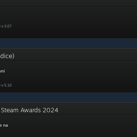
 v 3.07
edice)
vní
 v 5.10
a Steam Awards 2024
e na