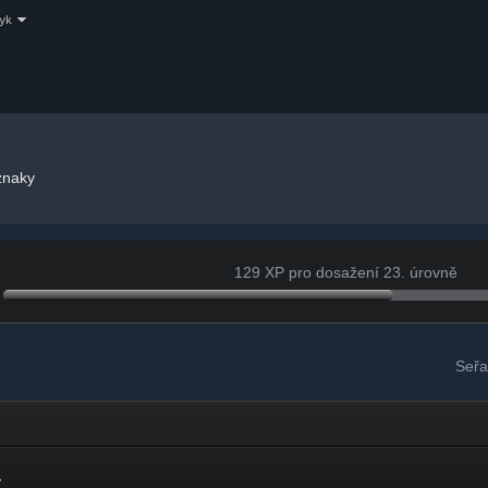
zyk
naky
129 XP pro dosažení 23. úrovně
Seřa
y