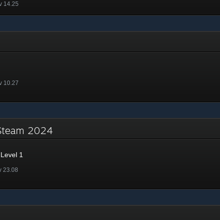
v 14.25
v 10.27
ě Steam 2024
Level 1
v 23.08