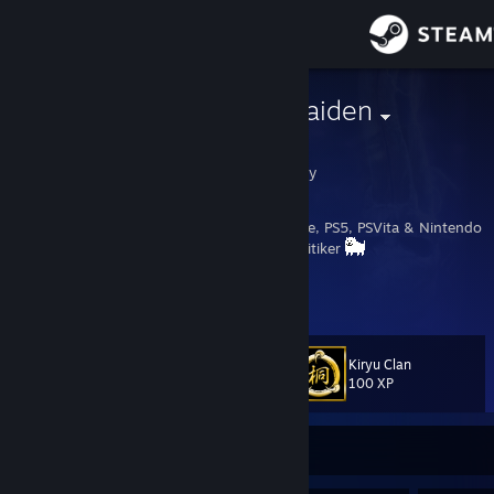
Sign in
Store
Full_Metal_Raiden
Oskar Liebscher
Community
Berlin, Berlin, Germany
About
Leidenschaftlicher PC, Steam Deck, Xbox One, PS5, PSVita & Nintendo
Switch Zocker und selbsternannter Spiele-Kritiker
...
Support
Xbox Live Gamertag: zOmBiE Oskar
View more info
PlayStation Network ID: zOmBiE_Oskar
Nintendo Switch Freundescode: SW-1345-9897-3493
Change language
Kiryu Clan
Level
146
100 XP
Get the Steam Mobile App
View desktop website
Currently Offline