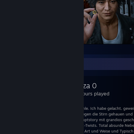
Lost Judgment
Review Showcase
Yakuza 0
100 Hours played
Dieses Spiel ist eine Achterbahn der Gefühle. Ich habe gelacht, gewe
mir mit der flachen fremdschäm-Hand gegen die Stirn gehauen und 
war sprachlos. Großartige sehr ernste Hauptstory mit grandios gesch
packender Story und überraschender Plot-Twists. Total absurde Neben
zum fremdschämen sind, auf eine lustige Art und Weise und Typisch