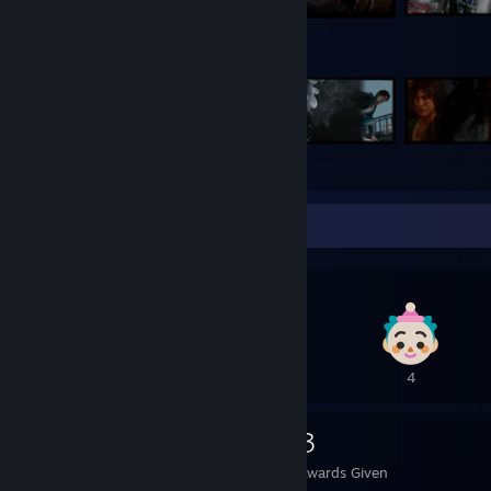
Awards Showcase
1
9
4
49
3
Awards Received
Awards Given