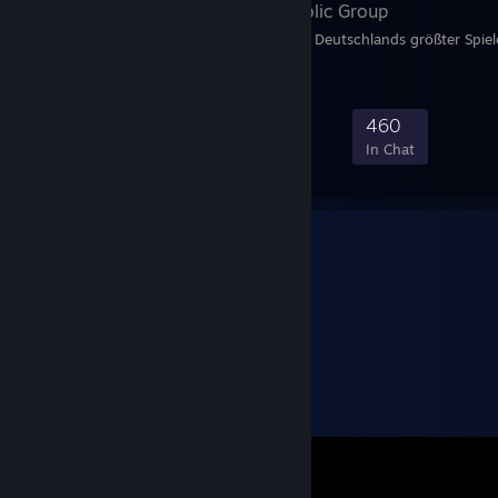
GameStar
- Public Group
Die offizielle Gruppe von Deutschlands größter Spie
8,035
266
1,673
460
Members
In-Game
Online
In Chat