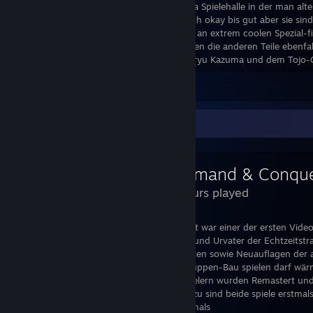
Aktivitäten wie z.B. Dart, Pool Billard, Sega Spielehalle in der man alte
uvm. spielen kann. Die Kämpfe spielen sich okay bis gut aber sie sind
dank der tollen Effekte und einer Vielzahl an extrem coolen Spezial
ich nach den Credits richtig lust bekommen die anderen Teile ebenfal
wissen wie es mit dem Hauptcharakter Kiryu Kazuma und dem Tojo-C
Leave a comment
Review Showcase
43 Hours played
Lang ist's her... C&C: Der Tiberium Konflikt war einer der ersten Videos
Das ich 2020 diese beiden Meisterwerke und Urvater der Echtzeitstra
4K Auflösung, verbesserter Grafik, alle Alten sowie Neuauflagen de
Funktionen z.B. Warteschlangen beim Truppen-Bau spielen darf wärm
Zwischensequenzen mit echten Schauspielern wurden Remastert un
überlegt wie alt das Material ist. Noch dazu sind beide spiele erstma
also auch die Zwischensequenzen die damals