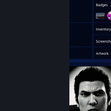
5
Profile Awards
Badges
2
Groups
Inventory
Screensh
61
Reviews
Artwork