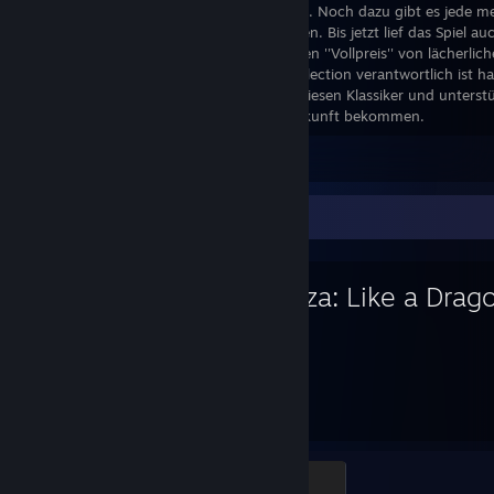
für die Deutsche Version entfernt wurden. Noch dazu gibt es jede m
Bonusmaterial/Making off zum freischalten. Bis jetzt lief das Spiel 
abstürze. Die Remastered Collection ist den ''Vollpreis'' von lächerlic
mehr bezahlt. Das Team das für diese Collection verantwortlich ist hat
gefallen und macht es mir gleich, Spielt diesen Klassiker und unters
dieses Spiels damit wir mehr davon in Zukunft bekommen.
Leave a comment
Favorite Game
Yakuza: Like a Drag
124
Hours played
Small Nanba