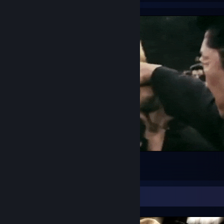
Kuze <3
2
Screenshot Showcase