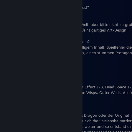
Lieblings Setting?
''Science-Fiction oder Fantasy... oder beides!''
Was sollte ein Spiel bieten?
''Am besten eine offene und glaubhafte Welt, aber bitte nicht zu gro
Interessante und fesselnde Story. Eigenes/einzigartiges Art-Design.''
Was sollte ein Spiel auf keinen Fall haben?
''Mikrotransaktionen, Lootboxen mit zufälligem Inhalt, Spielfehler
die lustige(harmlose) Spielfehler entfernen, einen stummen Protagonis
Singleplayer oder Multiplayer?
''Hauptsächlich Singleplayer.''
Die Großartigsten Spiele aller Zeiten?
''DmC: Devil May Cry (Ninja Theory), Mass Effect 1-3, Dead Space 1-
1-3, Nier Automata, Ori and the Will of the Wisps, Outer Wilds, Alle 
Hab ich was vergessen?''
Die beste Videospielreihe?
''Yakuza, mittlerweile umbenannt in Like a Dragon oder der Origina
Westlichen Welt noch eher unbekannt hat sich die Spielereihe mittlerw
Teil erzählt die Geschichte des Vorgängers weiter und so entstand e