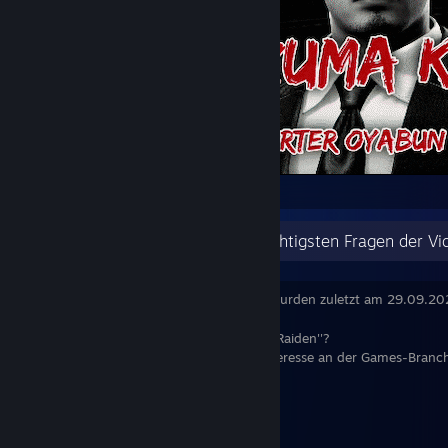
The Dragon of Dojima
Hier ein Interview mit den wohl wichtigsten Fragen der Vi
Die nachfolgenden Infoboxen wurden zuletzt am 29.09.202
Wer ist eigentlich dieser ''Full_Metal_Raiden''?
''Oskar, 1993er aus Berlin! Hat großes Interesse an der Games-Branch
Lieblings Genre?
''Natürlich Rollenspiele!''