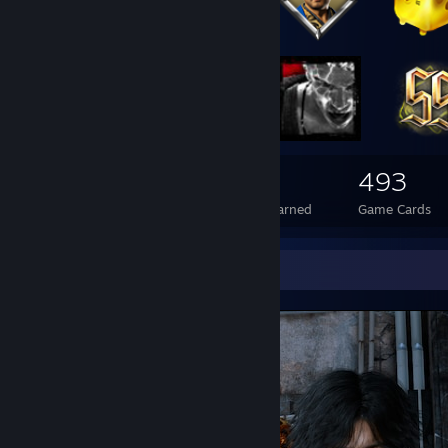
Spätestens seit dem Release von Half Life: Alyx wird VR Gaming zum
wie Super Hot, Beatsaber, Skyrim VR und vieles mehr machen unglau
und überzeugen lassen, es lohnt sich.''
151
7
493
Total Badges Earned
Foil Badges Earned
Game Cards
Screenshot Showcase