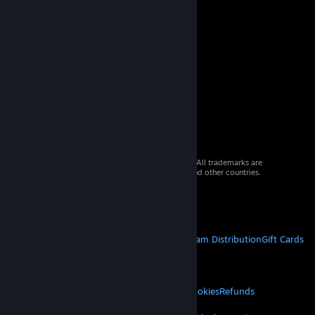
© 2026 Valve Corporation. All rights reserved. All trademarks are
property of their respective owners in the US and other countries.
VAT included in all prices where applicable.
Get Mobile Apps
STEAM
About Steam
Steam SSA
Steamworks
Steam Distribution
Gift Cards
VALVE
About Valve
Jobs
Hardware
Recycling
LEGAL
Privacy
Accessibility
Notices & Policies
Cookies
Refunds
MORE