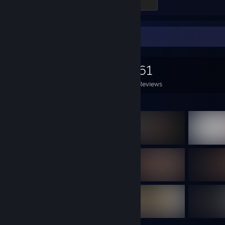
500 XP
Game Collector
0
0
61
Games Owned
DLC Owned
Reviews
Featured Games