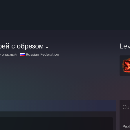
рей с обрезом
Le
 опасный
Russian Federation
Cu
Pro