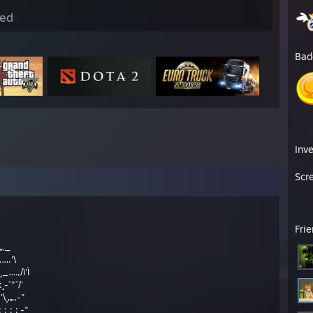
ed
Bad
Inv
Scr
Fri
„_
….'\
….,/ì'Ì
-¯"¯/'
\¸„„,-"
 : : :¸-"