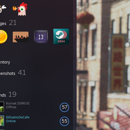
21
ges
entory
41
eenshots
19
ends
Kornak [59RUS]
57
Offline
ElDiabloDeCafe
55
Online