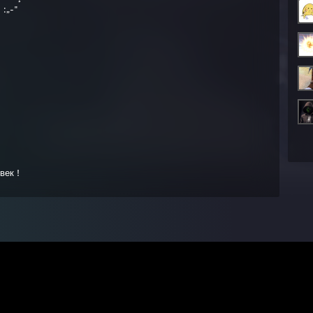
 : :„-"
век !