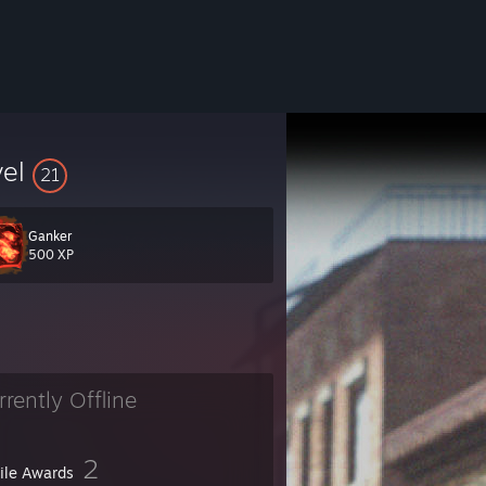
vel
21
Ganker
500 XP
rrently Offline
2
file Awards