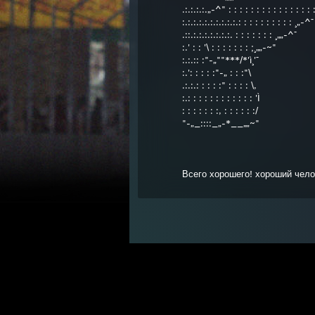
.:.:.:.:.„-^" : : : : : : : : : : : : : : :
:.:.:.:.:.:.:.:.:.:.: : : : : : : : : : ¸„-^¯
.::.:.:.:.:.:.:.:. : : : : : : : ¸„„-^¯
:.' : : '\ : : : : : : : ;¸„„-~"
:.:.:: :"-„""***/*'ì¸'¯
:.': : : : :"-„ : : :"\
.:.:.: : : : :" : : : : \,
:.: : : : : : : : : : : : 'Ì
: : : : : : :, : : : : : :/
"-„_::::_„-*__„„~"
Всего хорошего! хороший чело