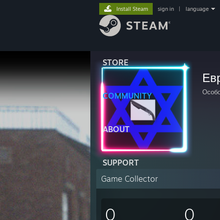
Install Steam
sign in
|
language
STORE
Ев
Особо
COMMUNITY
ABOUT
SUPPORT
Game Collector
0
0