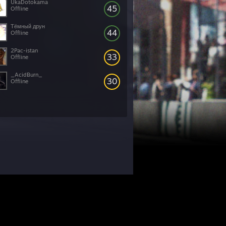
UkaDotokama
45
Offline
Тёмный друн
44
Offline
2Pac-istan
33
Offline
_AcidBurn_
30
Offline