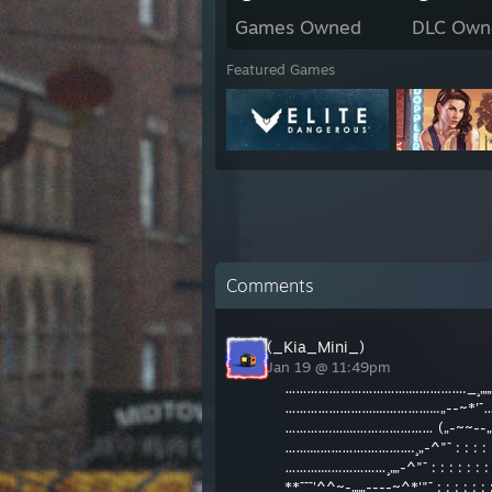
Games Owned
DLC Own
Featured Games
Comments
(_Kia_Mini_)
Jan 19 @ 11:49pm
……………………………....…………._¸„„„
……………………....…………...„--~*'¯…
………….…....………………… („-~~--„¸_
……....………….………….¸„-^"¯ : : : : :¸
………....……………¸„„-^"¯ : : : : : : : '
**¯¯¯'^^~-„„„----~^*'"¯ : : : : : : :