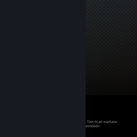
© 2026 Valve Corporation. Tüm hakları saklıdır. Tüm ticari markalar,
ABD ve diğer ülkelerde ilgili sahiplerinin mülkiyetindedir.
Geçerli yerlerde fiyatlara KDV dâhildir.