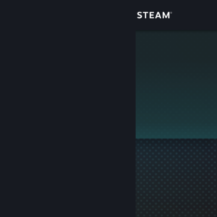
Giriş yap
Mağaza
kehwan
Topluluk
Hakkında
Bu profil gizlidir.
Destek
Dili değiştir
Steam mobil uygulamasını yükle
Masaüstü internet sitesini görüntüle