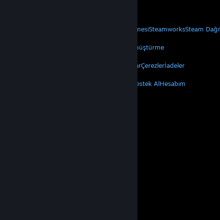
Mobil Uygulamaları Edin
STEAM
Steam Hakkında
Steam Abonelik Sözleşmesi
Steamworks
Steam Dağı
VALVE
Valve Hakkında
Kariyer
Donanım
Geri Dönüştürme
YASAL
Gizlilik
Erişilebilirlik
Bildirimler ve Politikalar
Çerezler
İadeler
DAHA FAZLA
Steam'i Yükle
Mobil Uygulamaları Edin
Destek Al
Hesabım
© Valve Corporation. Tüm hakları saklıdır. Tüm ticari
markalar, ABD ve diğer ülkelerde ilgili sahiplerinin
mülkiyetindedir.
Gizlilik Politikası
|
Yasal Bilgi
|