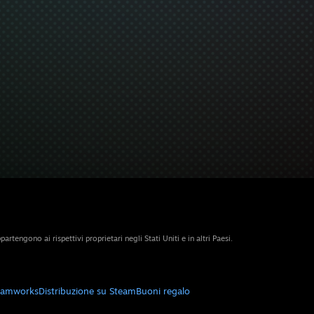
artengono ai rispettivi proprietari negli Stati Uniti e in altri Paesi.
eamworks
Distribuzione su Steam
Buoni regalo