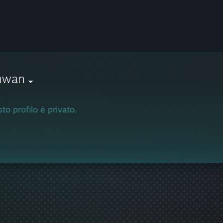
hwan
to profilo è privato.