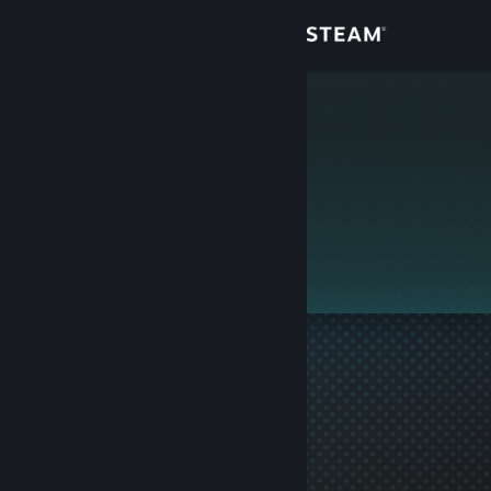
Login
Toko
2Always
Komunitas
Tentang
Ini adalah profil privat.
Bantuan
Ubah bahasa
Dapatkan Aplikasi Seluler Steam
Lihat situs web desktop