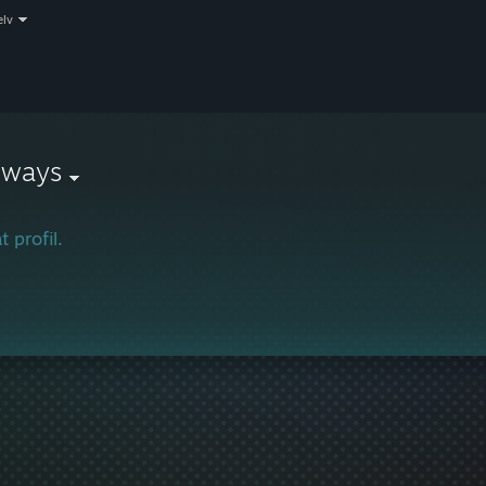
elv
lways
t profil.