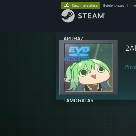
Steam telepítése
Bejelentkezés
|
ny
ÁRUHÁZ
2A
KÖZÖSSÉG
Privá
NÉVJEGY
TÁMOGATÁS