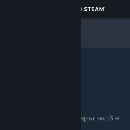
Вписване
Магазин
:3
»
Инвентар от артикули
Общност
Относно
Поддръжка
Смяна на езика
Сдобийте се с мобилното Steam приложение
Преглед на сайта за настолни компютри
Понастоящем инвентарът на :3 е
личен.