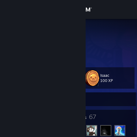
Sign in
Store
RufusW
Community
About
Isaac
Level
Support
18
100 XP
Change language
Currently Offline
Get the Steam Mobile App
15
67
Badges
Friends
View desktop website