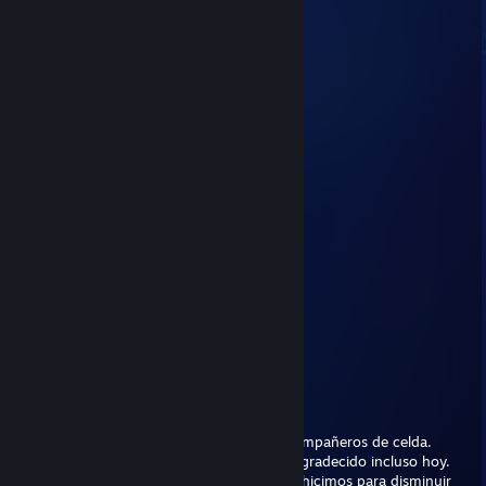
Oct 30, 2025 @ 9:17pm
▄▄▄▄▄▄▄▄▄▄▄▄▄▄▄▄▄▄▄▄▄
████▀▀▀▀█████▀▀▀▀████
██▀──────▀█▀──────▀██
█▌█▀▀██──█▀▀█▀▀█▀▀█▐█
█▌█▀▀▀█──█──█──█▀▀█▐█
██▄───▀▀▀▀──▀──▀──▄██
████▄───────────▄████
██████▄───────▄██████
████████▄───▄████████
▀▀▀▀▀▀▀▀▀▀▀▀▀▀▀▀▀▀▀▀▀
／ﾌﾌ ム｀ヽ
/ ノ) ⠀ ∧＿∧ ）⠀ヽ
/ ｜ (ᵁ⠀ʷ⠀ᵁ)ノ⌒（ゝ._,ノ
/ ﾉ⌒7⌒ヽーく ＼ ／
丶＿ ノ ｡ ノ､ ｡|/
`ヽ `ー-'_人`ーﾉ
丶 ￣ _人'彡ﾉ
ImChxx
Oct 12, 2025 @ 9:45pm
Conocí a este bribón en prisión. Éramos compañeros de celda.
Aprendí varias cosas de él y le estoy muy agradecido incluso hoy.
En los intervalos de trabajo voluntario que hicimos para disminuir