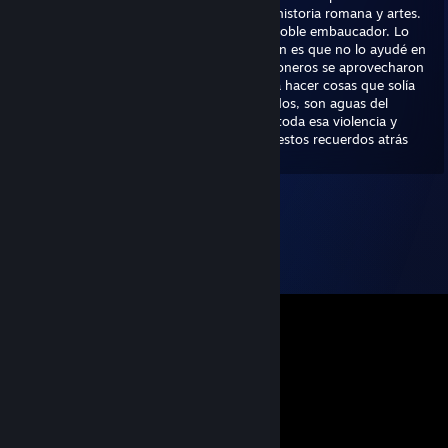
nuestra sentencia me enseñó latín, lógica, historia romana y artes.
Hoy le debo gran parte de mi beca a este noble embaucador. Lo
único que lamento de los tiempos en prisión es que no lo ayudé en
tiempos de coerción sexual. Los otros prisioneros se aprovecharon
de su fragilidad e inocencia para obligarlo a hacer cosas que solía
hacer solo por elección. Pero de todos modos, son aguas del
pasado ... Me alegra ver que has superado toda esa violencia y
encontrarte aquí en steam... Abraza y deja estos recuerdos atrás