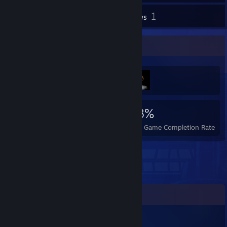
1
Inventory
Reviews
Achievement Showcase
1,691
2
28%
Achievements
Perfect Games
Avg. Game Completion Rate
Comments
GButters