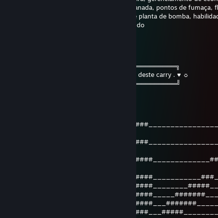
pistola, movimentos de awp, pontos de granada, pontos de fumaça, f
instantâneos, posicionamento, posições de planta de bomba, habilid
coelho pulando, controle de spray e matando
VEGANcucumber
8 sept. 2020 la 15:31
╔══════════════ ೋღ☃ღೋ ══════════════╗
☼ ♥ . Mete isto no perfil dos amigos que já deste carry . ♥ ☼
╚══════════════ ೋღ☃ღೋ ══════════════╝
HnR
8 iul. 2020 la 16:58
_____________________________###_______________
__
___________#_________________###_______________
__
____________##______________#####_____________#
_
_____________###____________#####___________###
______________#####_________#####________#####_
_______________#######______#####_____#######__
_________________#######____#####___#######____
____________________#####____###___#####_______