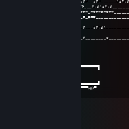
___________#######______###__###__###______####
_______________########____+REP___########______
___________________#########_###_#########_____
__________________________###_#_###____________
__
______________________#####___#___#####________
_
_____________________#________#________#_______
__
MinD
20 iun. 2019 la 15:12
──────▄▌▐▀▀▀▀▀▀▀▀▀▀▀▀▀▀▀▀▀▀▀▀▀​▀▀▀▀▀▀▌
───▄▄██▌█ GAY PORN DELIVERY
▄▄▄▌▐██▌█ eXclusive
███████▌█▄▄▄▄▄▄▄▄▄▄▄▄▄▄▄▄▄▄▄▄▄​▄▄▄▄▄▄▌
▀(@)▀▀▀▀▀▀▀(@)(@)▀▀▀▀▀▀▀▀▀▀▀▀▀​▀▀▀▀(@)▀