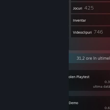
144
425
Prieteni
Jocuri
Inventar
2
746
Capturi de ecran
Videoclipuri
7
Recenzii
Activitate recentă
31,2 ore în ultim
Probably Stolen Playtest
0,3
ultima dată
Sandcastle Demo
0,6