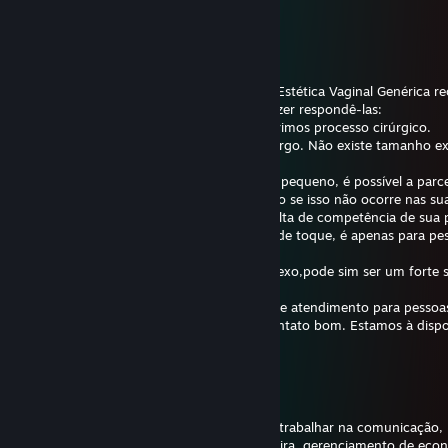
30 mart. 2022 la 15:26
Bom dia Sr.Tiago.
Nós da Sociedade Portuguesa de Urologia Estética Vaginal Genérica r
perguntas enviadas por e-mail, e é um prazer respondê-las:
1) Sim, 2cm é considerado pequeno. Sugerimos processo cirúrgico.
2) Não, não é comum o preservativo ser largo. Não existe tamanho e
tamanho é único.
3) Ainda que 2cm seja um tamanho muito pequeno, é possível a parce
orgasmo durante a relação sexual, portanto se isso não ocorre nas su
conforme mencionou, pode se tratar de falta de competência de sua 
4) Não, o senhor não pode fazer o exame de toque, é apenas para pe
50 anos Por favor não insista.
5) O forte desejo por pessoas do mesmo sexo,pode sim ser um forte s
ao homossexualismo;
6) Nós ainda não possuímos uma central de atendimento para pesso
efetuar a troca de sexo, mas temos um contato bom. Estamos à dispo
qualquer dúvida.
SfregenZss
30 aug. 2021 la 20:00
+ rep Este jogador é fantástico, só precisa trabalhar na comunicação, 
reconhecimento do mapa, colocação de mira, gerenciamento de econ