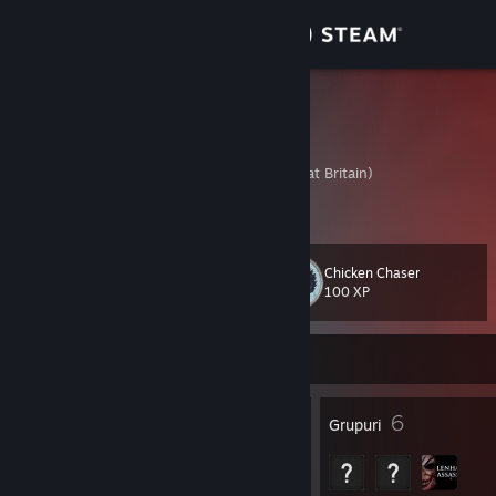
Conectează-te
Magazin
Shakalaka
Tiago
Comunitate
United Kingdom (Great Britain)
Despre
Chicken Chaser
Nivel
Asistență
19
100 XP
Schimbă limba
În prezent online
Obține aplicația Steam pentru dispozitive mobile
13
6
Insigne
Grupuri
Vezi site în versiunea pentru desktop