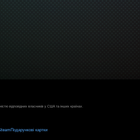
ністю відповідних власників у США та інших країнах.
Steam
Подарункові картки