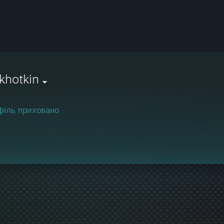
khotkin
філь приховано