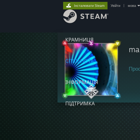
Інсталювати Steam
Увійти
|
мова
КРАМНИЦЯ
ma
СПІЛЬНОТА
Про
ІНФОРМАЦІЯ
ПІДТРИМКА