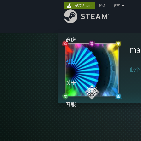
安装 Steam
登录
|
语言
商店
ma
社区
此个
关于
客服