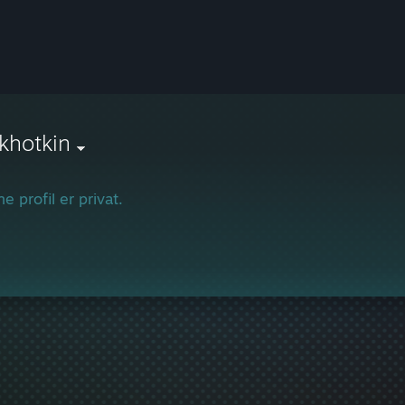
khotkin
e profil er privat.