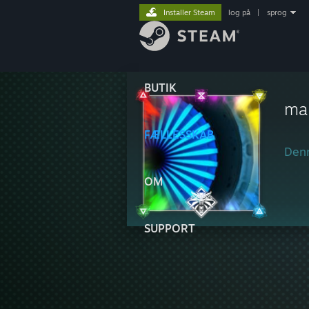
Installer Steam
log på
|
sprog
BUTIK
ma
FÆLLESSKAB
Denn
OM
SUPPORT