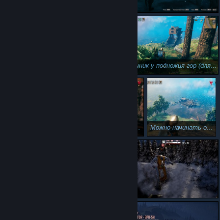
Через портал метель притащил домой...
сыграем в "пни малыша!"
Личинка меха...
Скворечник у подножия гор (для портала)..
Неочевидный минус жилья на островке посреди океана - можно проснуться, а у тебя в гостинной море...
Можно начинать обживаться.
Не видно звёзд, ни маяков: лишь туман, Сводящий на нет итог всех стараний...