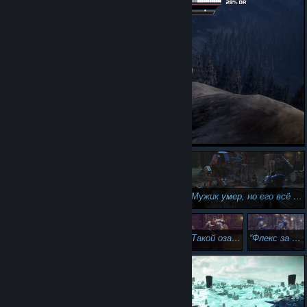
Мужик умер, но его всё равно заставляют ходить на работу...
Такой озадаченный, будто раньше афроультрамаринов не видел..
Флекс за Ультрамар!