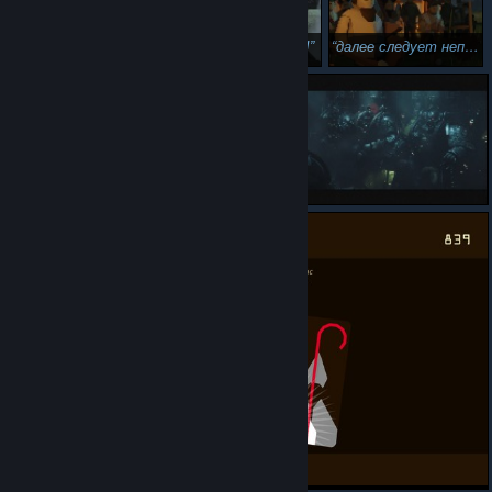
Привет лунатикам!
далее следует непереводимая игра слов...
Плоти нологе!!!