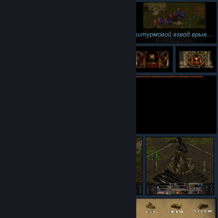
штурмовой взвод врывается в хтх к тактичке хаоситов
Ну и ладно...
Подзатянулась миссия - БК практически ни у кого не осталось...