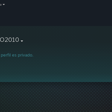
a
O2010
 perfil es privado.