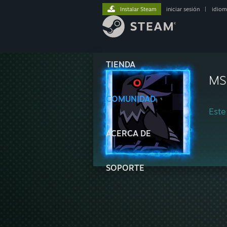
Instalar Steam
iniciar sesión
|
idiom
TIENDA
MS
COMUNIDAD
Este
ACERCA DE
SOPORTE