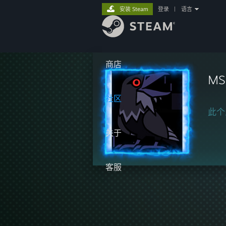
安装 Steam
登录
|
语言
商店
MS
社区
此个
关于
客服