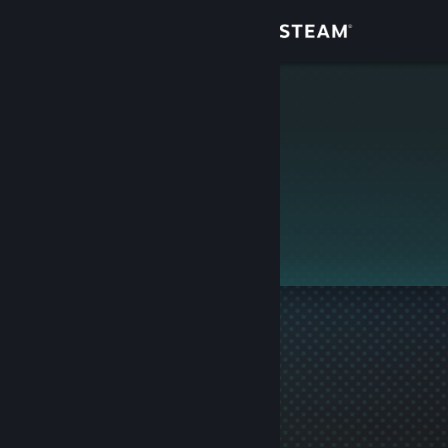
Login
Toko
MSO2010
Komunitas
Tentang
Ini adalah profil privat.
Bantuan
Ubah bahasa
Dapatkan Aplikasi Seluler Steam
Lihat situs web desktop