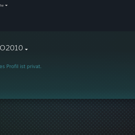
che
O2010
s Profil ist privat.