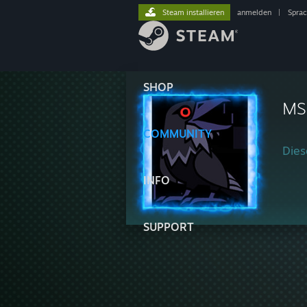
Steam installieren
anmelden
|
Spra
SHOP
MS
COMMUNITY
Diese
INFO
SUPPORT