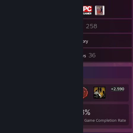
72
258
Friends
Games
Inventory
5
36
Screenshots
Reviews
Rarest Achievement Showcase
+2,590
2,596
4
23%
Achievements
Perfect Games
Avg. Game Completion Rate