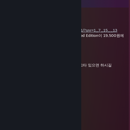
View all
33
comments
skjfksd
Aug 27, 2019 @ 3:17am
https://store.steampowered.com/sub/88801/?snr=1_7_15__13
다잉라이트1 DLC포함한 Dying Light Enhanced Edition이 19,500원에
팔리고 있음. 살사람 사셈
skjfksd
Jan 23, 2019 @ 3:05pm
GTA5 스패셜패키지 2배,반입반출1.5배니까 그타 있으면 하시길
(19.01.21~01.28)
수원동크
Jan 1, 2019 @ 2:47am
새해 복 많으 받으세요 형 !!! 아앙 ~~!~!
skjfksd
Dec 31, 2018 @ 9:51pm
새해 잘보내십쇼!