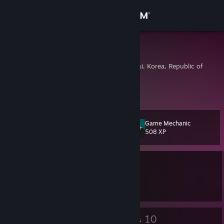
Sign in
Store
Tiger Jood
Seoul, Seoul-t'ukpyolsi, Korea, Republic of
Community
About
Game Mechanic
Level
Support
22
508 XP
Change language
Currently Offline
Get the Steam Mobile App
1 game ban on record
|
Info
2727 day(s) since last ban
View desktop website
17
10
Badges
Groups