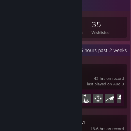
Game Collector
258
587
36
35
Games Owned
DLC Owned
Reviews
Wishlisted
Recent Activity
15.5 hours past 2 weeks
PGA TOUR 2K23
43 hrs on record
last played on Aug 9
Achievement Progress
16 of 29
Over The Top: WWI
13.6 hrs on record