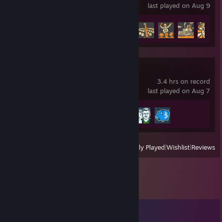
last played on Aug 9
Achievement Progress
15 of 32
House Flipper
3.4 hrs on record
last played on Aug 7
Achievement Progress
3 of 96
View
All Recently Played
|
Wishlist
|
Reviews
Comments