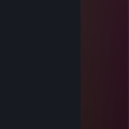
수원동크
Dec 31, 2018 @ 1:56am
처음처럼 좋았던 그날 참이슬 같던 너
대장부처럼은 못해도 항상 우린 좋은데이
안주는 필요없어 니 입술이 안주니까
술잔에 담긴 너의 눈빛을 보면
한잔 두잔 부딪히는 이 술잔에
취한다는 니 말에 너에게 빠질 것 같아
취하고 싶다 너와 있는 순간은
같이 나눈 술잔은 이거 마시면 사귀는 거야
비우고 싶다 니 앞에 그 술잔을
너의 귀가 생각을 나 오늘 집에 가기 싫다
한잔 두잔 니 눈을 보고 있으면
아무 생각도 안나 너에게 빠진 것 같아
취하고 싶다 너와 있는 순간은
같이 나눈 술잔은 이거 마시면 사귀는 거야
비우고 싶다 니 앞에 그 술잔을
너의 귀가 생각을 나 오늘 집에 가기 싫다