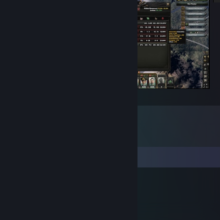
nejkrvavější válka
Комментарии
Skeeve
13 фев. 2017 г. в 0:29
:D:steammocking: