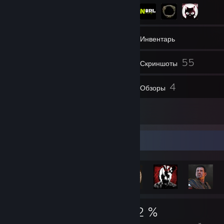
43
Друзья
Инвентарь
55
Скриншоты
1
4
Видео
Обзоры
5
Иллюстрации
Витрина достижений
3 639
28
42 %