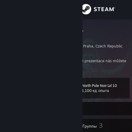
Войти
Магазин
snehulak113
Jakub Snížek
Сообщество
Prague, Hlavni Mesto Praha, Czech Republic
Информация
V případě potřeby pomoci s tvorbou webové prezentace nás můžete
kontaktovat na stránkách
https://is24.cz/
Поддержка
North Pole Noir Lvl 10
Уровень
39
Изменить язык
1,100 ед. опыта
Скачать мобильное приложение Steam
Не в сети
Полная версия
22
3
Значки
Группы