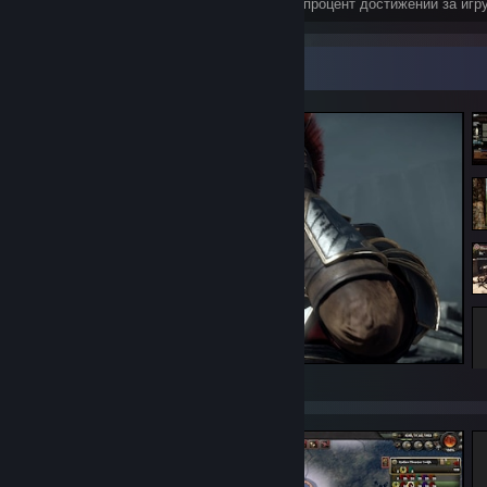
Достижения
Идеальных игр
Ср. процент достижений за игр
Витрина скриншотов
Ryse: Son of Rome