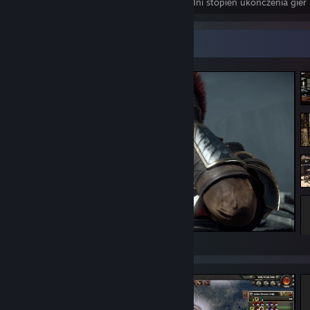
Osiągnięcia
Perfekcyjne gry
Średni stopień ukończenia gier
Gablota zrzutów ekranu
Ryse: Son of Rome