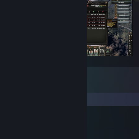
nejkrvavější válka
Komentarze
Skeeve
13 lutego 2017 o 0:29
:D:steammocking: