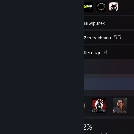
43
Znajomi
Ekwipunek
55
Zrzuty ekranu
1
4
Wideo
Recenzje
5
Prace graficzne
Gablota osiągnięć
3 639
28
42%