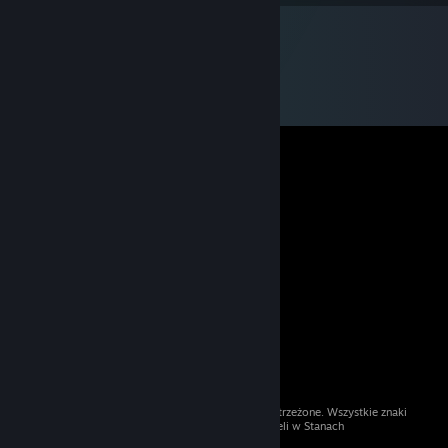
© 2026 Valve Corporation. Wszelkie prawa zastrzeżone. Wszystkie znaki
handlowe są własnością ich prawnych właścicieli w Stanach
Zjednoczonych i innych krajach.