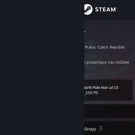
Zaloguj się
Sklep
snehulak113
Jakub Snížek
Społeczność
Prague, Hlavni Mesto Praha, Czech Republic
Informacje
V případě potřeby pomoci s tvorbou webové prezentace nás můžete
kontaktovat na stránkách
https://is24.cz/
Wsparcie
North Pole Noir Lvl 10
Poziom
39
Zmień język
1,100 PD
Pobierz aplikację mobilną Steam
Offline
Wersja przeglądarkowa
22
3
Odznaki
Grupy