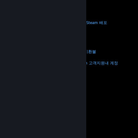
모바일 앱 다운로드
STEAM
Steam 정보
Steam 이용 약관
Steamworks
Steam 배포
기프트 카드
VALVE
Valve 소개
채용 정보
하드웨어
재활용
법적 고지
개인정보 처리방침
접근성
고지 및 정책
쿠키
환불
더 보기
Steam 다운로드
모바일 앱 다운로드
Steam 고객지원
내 계정