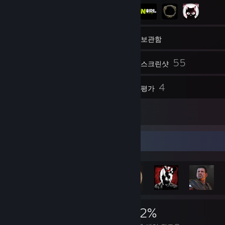
43
친구
보관함
55
스크린샷
1
4
동영상
평가
5
아트워크
도전 과제 전시대
3,639
28
42%