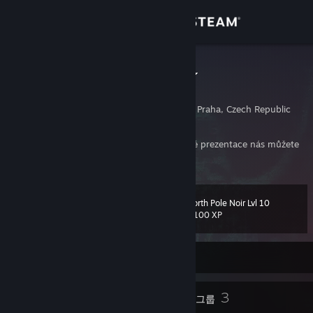
로그인
상점
snehulak113
Jakub Snížek
커뮤니티
Prague, Hlavni Mesto Praha, Czech Republic
정보
V případě potřeby pomoci s tvorbou webové prezentace nás můžete
kontaktovat na stránkách
https://is24.cz/
지원
North Pole Noir Lvl 10
레벨
39
언어 변경
1,100 XP
Steam 모바일 앱 다운로드
현재 오프라인
PC 웹사이트 보기
22
3
배지
그룹