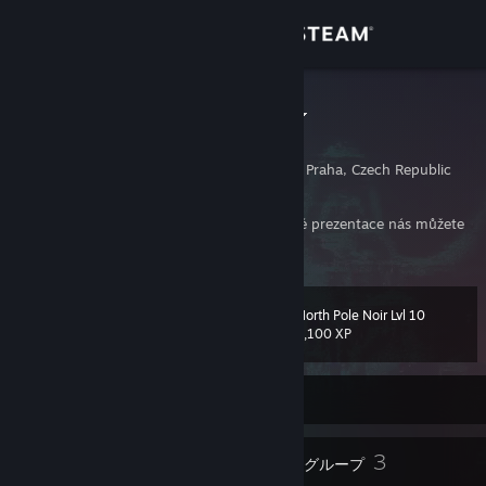
サインイン
ストア
snehulak113
Jakub Snížek
コミュニティ
Prague, Hlavni Mesto Praha, Czech Republic
詳細
V případě potřeby pomoci s tvorbou webové prezentace nás můžete
kontaktovat na stránkách
https://is24.cz/
サポート
North Pole Noir Lvl 10
レベル
39
言語を変更
1,100 XP
Steamモバイルアプリを入手
現在オフラインです。
デスクトップウェブサイトを表示
22
3
バッジ
グループ