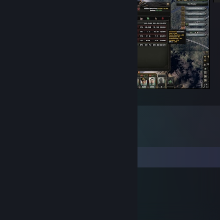
nejkrvavější válka
コメント
Skeeve
2017年2月13日 0時29分
:D:steammocking: