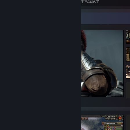
実績
全実績解除
ゲームの平均達成率
スクリーンショットショーケース
Ryse: Son of Rome