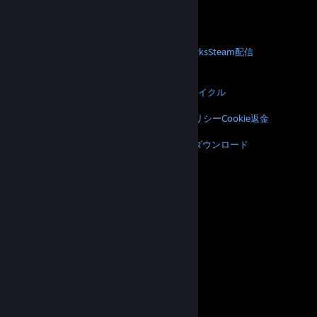
モバイルアプリをダウンロード
STEAM
Steamについて
Steam利用規約
Steamworks
Steam配信
ギフトカード
VALVE
Valveについて
採用情報
ハードウェア
リサイクル
法的情報
プライバシー
アクセシビリティ
通知とポリシー
Cookie
返金
その他
Steamをダウンロード
モバイルアプリをダウンロード
サポートに問い合わせる
アカウント