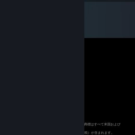
© 2026 Valve Corporation. All rights reserved. 商標はすべて米国および
その他の国の各社が所有します。
適用地域においては全ての価格にVAT（付加価値税）が含まれます。