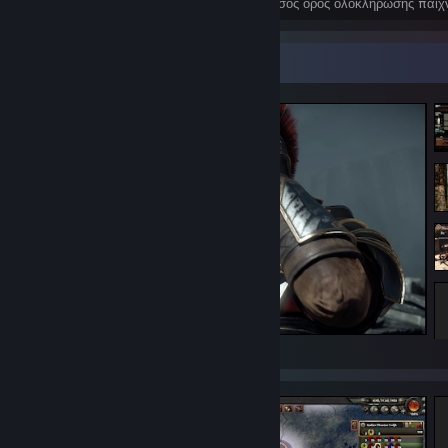
Επιτεύγματα
Τέλεια παιχνίδια
Μέσος όρος ολοκλήρωσης παιχ
Προθήκη στιγμιοτύπων
Ryse: Son of Rome