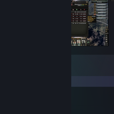
nejkrvavější válka
Σχόλια
Skeeve
13 Φεβ 2017, 0:29
:D:steammocking: