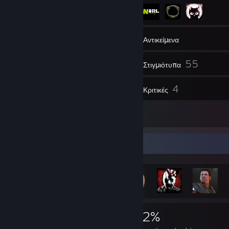
43
Φίλοι
Αντικείμενα
55
Στιγμιότυπα
1
4
Βίντεο
Κριτικές
5
Εικόνες
Προθήκη επιτευγμάτων
3.639
28
42%