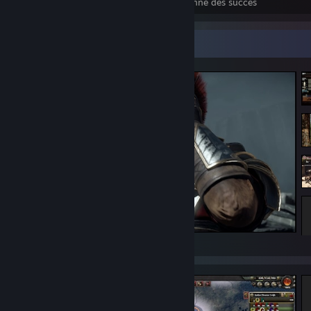
Succès
Jeux terminés
Moyenne des succès
Vitrine des captures d'écran
Ryse: Son of Rome