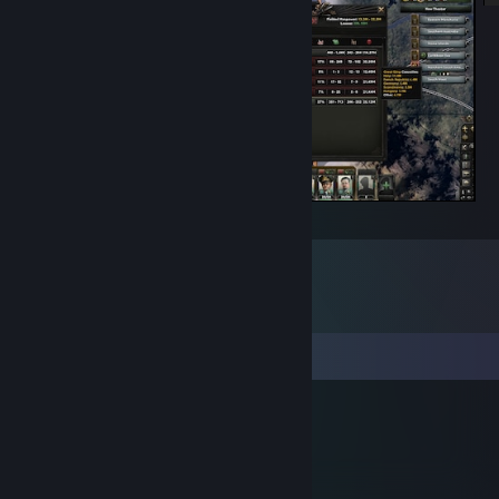
nejkrvavější válka
Commentaires
Skeeve
13 févr. 2017 à 0h29
:D:steammocking: