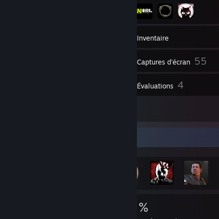
43
Contacts
Inventaire
55
Captures d'écran
1
4
Vidéos
Évaluations
5
Créations
Vitrine des succès
3 639
28
42 %