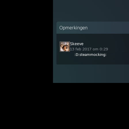
Opmerkingen
Skeeve
13 feb 2017 om 0:29
:D:steammocking: