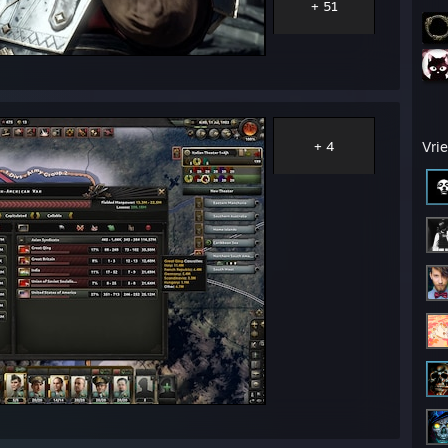
+ 51
+ 4
Vri