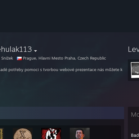
ehulak113
Le
 Snížek
Prague, Hlavni Mesto Praha, Czech Republic
padě potřeby pomoci s tvorbou webové prezentace nás můžete kontakto
Mo
Bad