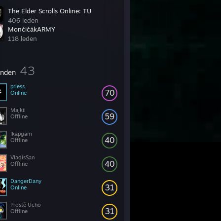
The Elder Scrolls Online: TU
406 leden
MončičákARMY
118 leden
43
enden
priess
70
Online
Majkii
59
Offline
Ikapgam
40
Offline
VladisSan
40
Offline
DangerDany
31
Online
Prostě Ucho
31
Offline