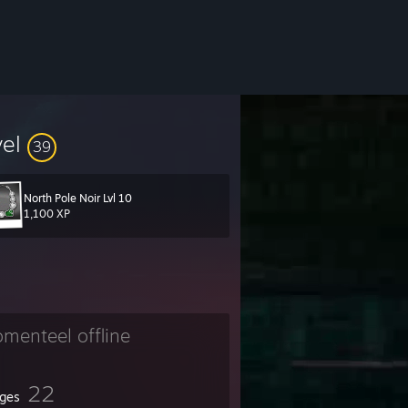
vel
39
North Pole Noir Lvl 10
vat na stránkách
https://is24.cz/
1,100 XP
menteel offline
22
ges