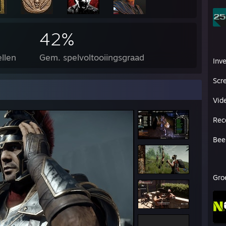
42%
llen
Gem. spelvoltooiingsgraad
Inve
Scr
Vid
Rec
Bee
Gro