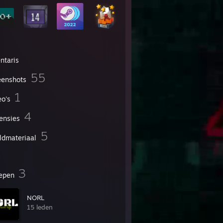
ntaris
55
eenshots
1
eo's
4
ensies
5
ldmateriaal
3
epen
NORL
15 leden