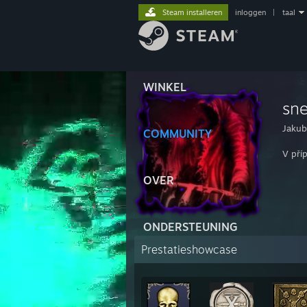
Steam installeren
inloggen
|
taal
WINKEL
sn
Jakub
COMMUNITY
V pří
OVER
ONDERSTEUNING
Prestatieshowcase