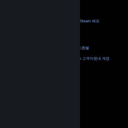
모바일 앱 다운로드
STEAM
Steam 정보
Steam 이용 약관
Steamworks
Steam 배포
기프트 카드
VALVE
Valve 소개
채용 정보
하드웨어
재활용
법적 고지
개인정보 처리방침
접근성
고지 및 정책
쿠키
환불
더 보기
Steam 다운로드
모바일 앱 다운로드
Steam 고객지원
내 계정