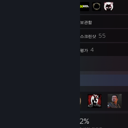
43
친구
보관함
55
스크린샷
1
4
동영상
평가
5
아트워크
도전 과제 전시대
3,639
28
42%