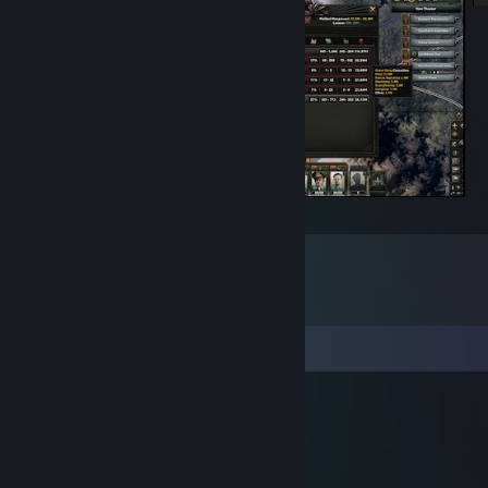
nejkrvavější válka
댓글
Skeeve
2017년 2월 13일 오전 12시 29분
:D:steammocking: