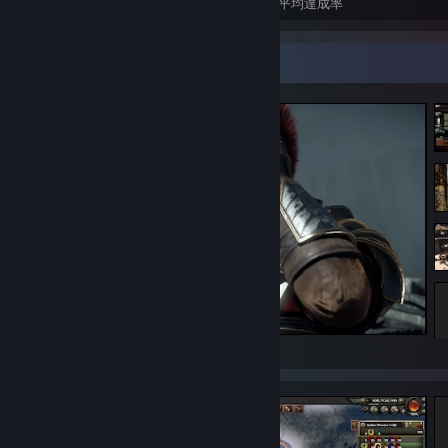
実績
全実績解除
ゲームの平均達成率
スクリーンショットショーケース
Ryse: Son of Rome