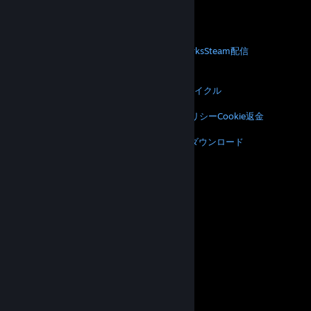
モバイルアプリをダウンロード
STEAM
Steamについて
Steam利用規約
Steamworks
Steam配信
ギフトカード
VALVE
Valveについて
採用情報
ハードウェア
リサイクル
法的情報
プライバシー
アクセシビリティ
通知とポリシー
Cookie
返金
その他
Steamをダウンロード
モバイルアプリをダウンロード
サポートに問い合わせる
アカウント