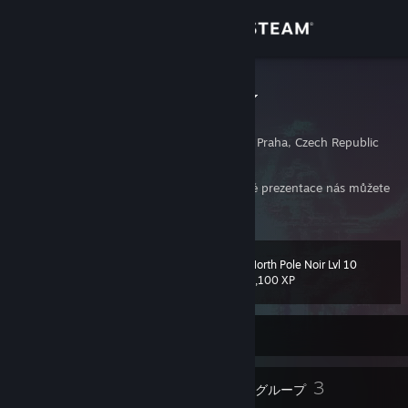
サインイン
ストア
snehulak113
Jakub Snížek
コミュニティ
Prague, Hlavni Mesto Praha, Czech Republic
詳細
V případě potřeby pomoci s tvorbou webové prezentace nás můžete
kontaktovat na stránkách
https://is24.cz/
サポート
North Pole Noir Lvl 10
レベル
39
言語を変更
1,100 XP
Steamモバイルアプリを入手
現在オフラインです。
デスクトップウェブサイトを表示
22
3
バッジ
グループ