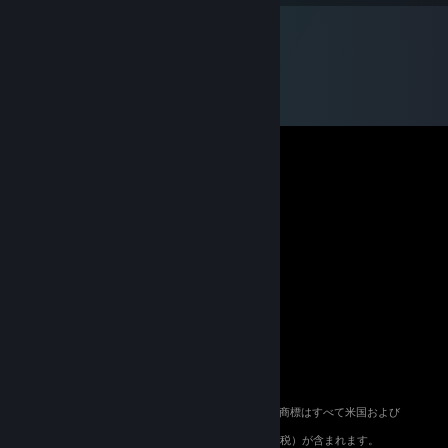
© 2026 Valve Corporation. All rights reserved. 商標はすべて米国および
その他の国の各社が所有します。
適用地域においては全ての価格にVAT（付加価値税）が含まれます。