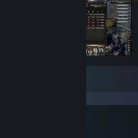
nejkrvavější válka
コメント
Skeeve
2017年2月13日 0時29分
:D:steammocking: