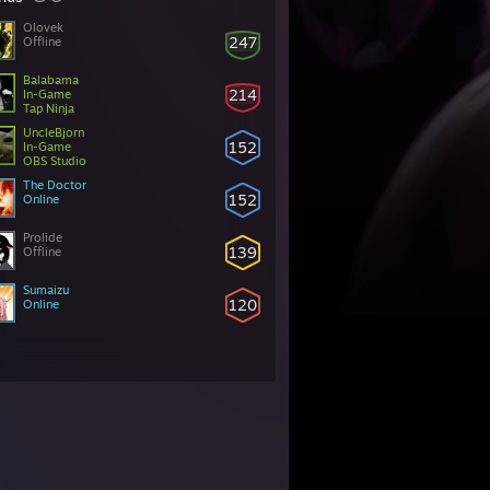
Olovek
247
Offline
Balabama
214
In-Game
Tap Ninja
UncleBjorn
152
In-Game
OBS Studio
The Doctor
152
Online
Prolide
139
Offline
Sumaizu
120
Online