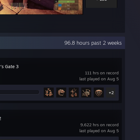
96.8 hours past 2 weeks
's Gate 3
111 hrs on record
last played on Aug 5
+2
2
9,622 hrs on record
last played on Aug 5