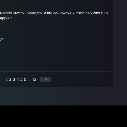
кирилл можно пожалуйста вы роспишись у меня на стене и по
 друзья
а?
1
2
3
4
5
6
...
42
>