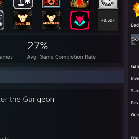
+8,597
Bad
27%
Games
Avg. Game Completion Rate
Ga
Inv
Scr
ter the Gungeon
Rev
Gui
ents
Fri