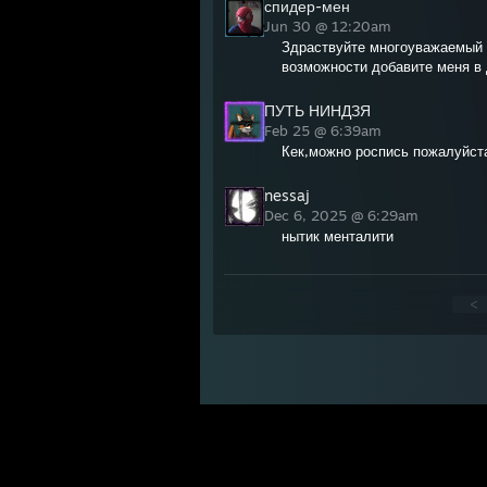
спидер-мен
Jun 30 @ 12:20am
Здраствуйте многоуважаемый 
возможности добавите меня в
ПУТЬ НИНДЗЯ
Feb 25 @ 6:39am
Кек,можно роспись пожалуйст
nessaj
Dec 6, 2025 @ 6:29am
нытик менталити
<