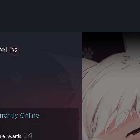
vel
82
rrently Online
14
file Awards