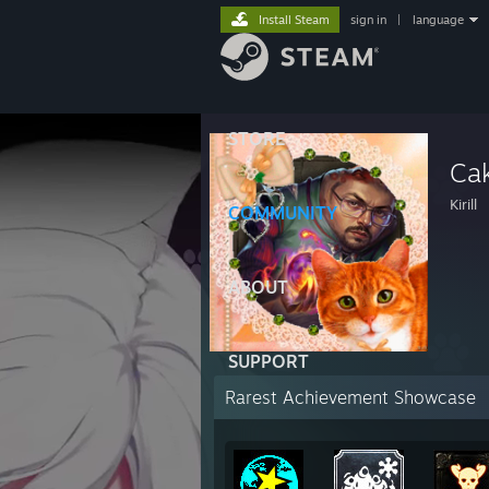
Install Steam
sign in
|
language
STORE
Ca
Kirill
COMMUNITY
ABOUT
SUPPORT
Rarest Achievement Showcase