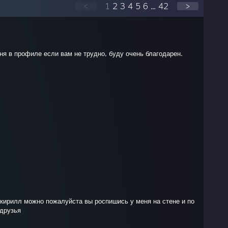
<
1
2
3
4
5
6
...
42
>
я в профиле если вам не трудно, буду очень благодарен.
кирилл можно пожалуйста вы роспишись у меня на стене и по
 друзья