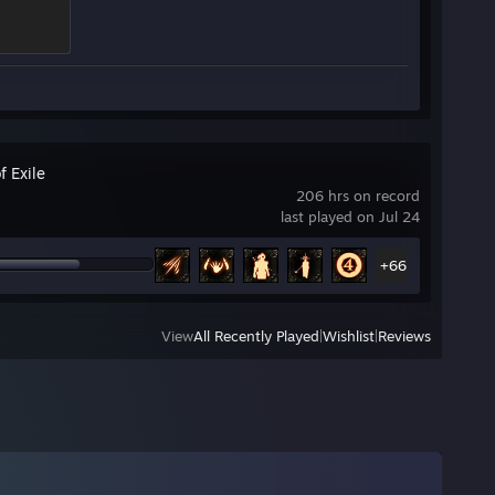
f Exile
206 hrs on record
last played on Jul 24
+66
View
All Recently Played
|
Wishlist
|
Reviews