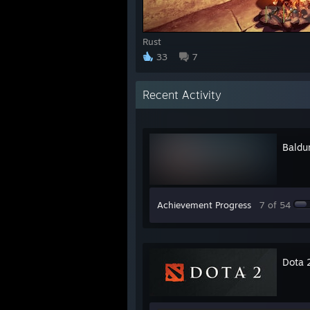
Rust
33
7
Recent Activity
Baldur
Achievement Progress
7 of 54
Dota 