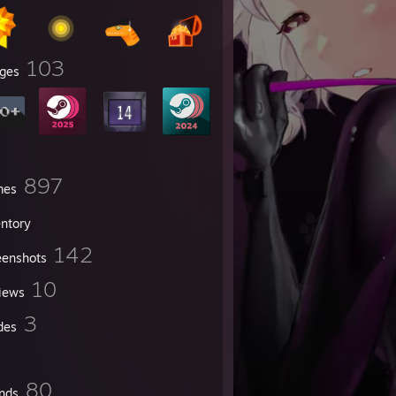
103
ges
897
mes
entory
142
eenshots
10
iews
3
des
80
ends