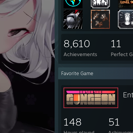
8,610
11
Achievements
Perfect 
Favorite Game
En
148
51
Hours played
Achievem