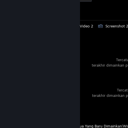
Progres Pencapaian
1 dari 1
Pengajuan Item Workshop 5
Video 2
Screenshot 
Ulasan 1
OBS Studio
Tercat
terakhir dimainkan 
Palworld
Tercat
terakhir dimainkan p
Progres Pencapaian
0 dari 75
Lihat
Semua Yang Baru Dimainkan
|
Wis