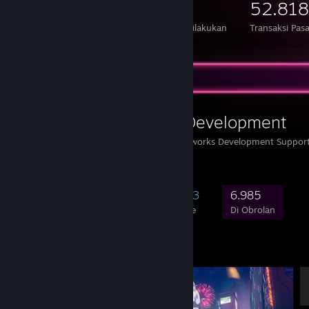
599
1.364
52.818
Item yang Dimiliki
Pertukaran yang Dilakukan
Transaksi Pasa
Grup Favorit
Steamworks Development
Official Group for Steamworks Development Suppor
46.503
857
9.603
6.985
Anggota
Sedang Bermain
Online
Di Obrolan