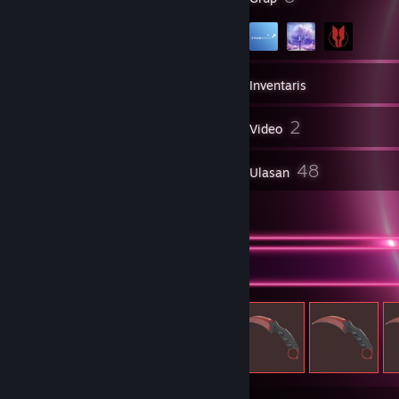
1.709
Game
Inventaris
55
2
Screenshot
Video
43
48
Item Workshop
Ulasan
3
Ilustrasi
Item yang Bisa Ditukarkan