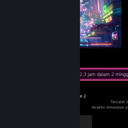
MIRRORIA
5
2
Aktivitas Terkini
42,3 jam dalam 2 mingg
Counter-Strike 2
Tercatat 
terakhir dimainkan 
Global Sentinel
500 XP