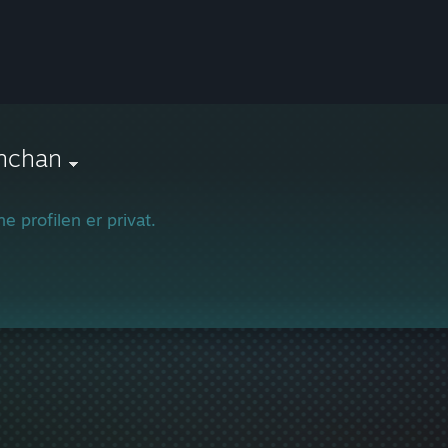
nchan
e profilen er privat.