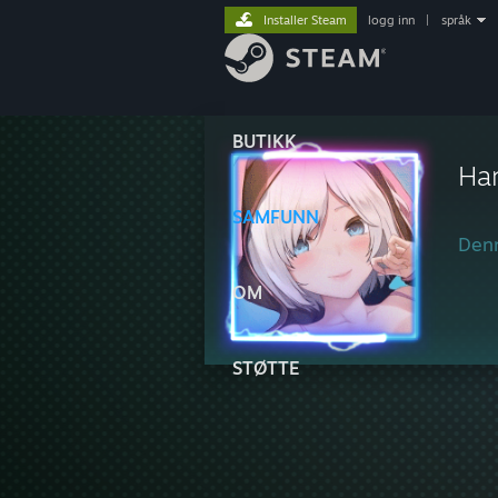
Installer Steam
logg inn
|
språk
BUTIKK
Ha
SAMFUNN
Denn
OM
STØTTE